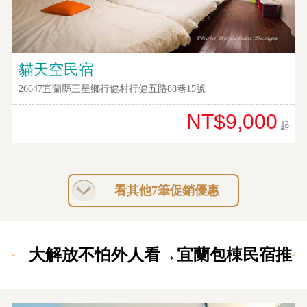
貓天空民宿
26647宜蘭縣三星鄉行健村行健五路88巷15號
NT$9,000
起
看其他7筆促銷優惠
大解放不怕外人看→宜蘭包棟民宿推