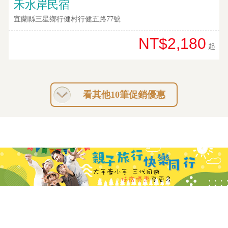
禾水岸民宿
宜蘭縣三星鄉行健村行健五路77號
NT$2,180
起
看其他10筆促銷優惠