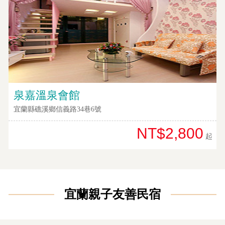
顧
客
滿
意
度
訂
泉嘉溫泉會館
單
宜蘭縣礁溪鄉信義路34巷6號
管
理
NT$2,800
起
會
員
帳
宜蘭親子友善民宿
戶