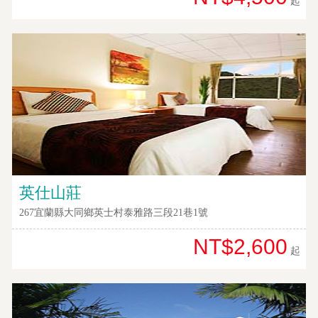
起
英仕山莊
267宜蘭縣大同鄉英士村泰雅路三段21巷1號
NT$2,600
起