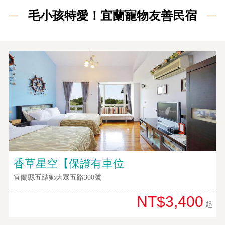
毛小孩特愛！宜蘭寵物友善民宿
香草星空【保證有車位
宜蘭縣五結鄉大眾五路300號
NT$3,400
起