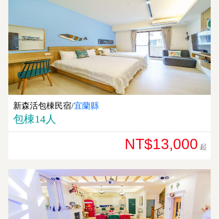
薦
新森活包棟民宿/
宜蘭縣
包棟14人
NT$13,000
起