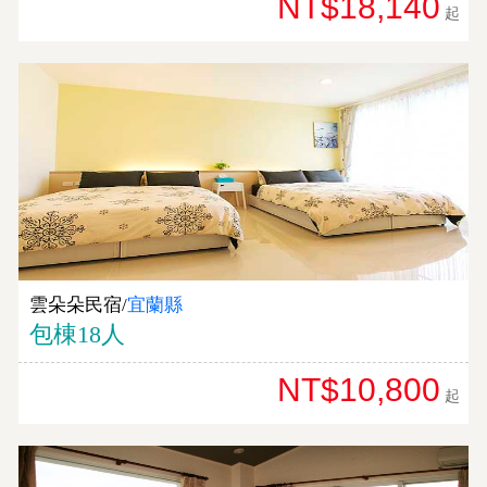
NT$18,140
起
雲朵朵民宿/
宜蘭縣
包棟18人
NT$10,800
起