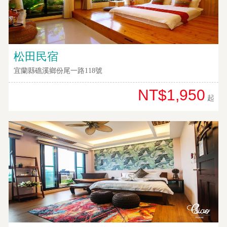
松田民宿
宜蘭縣礁溪鄉份尾一路118號
NT$1,950
起