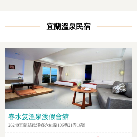
接
跟
飯
店
宜蘭溫泉民宿
訂
房
HOT
特
色
民
宿
全
春水笈溫泉渡假會館
球
26248宜蘭縣礁溪鄉六結路106巷21弄16號
租
車