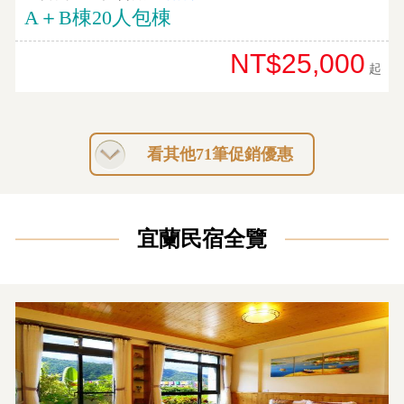
A＋B棟20人包棟
NT$25,000
起
看其他71筆促銷優惠
宜蘭民宿全覽