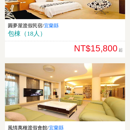
圓夢屋渡假民宿/
宜蘭縣
包棟（18人）
NT$15,800
起
風情萬種渡假會館/
宜蘭縣