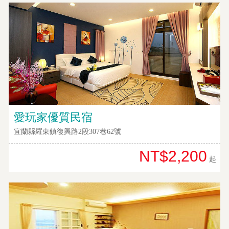
愛玩家優質民宿
宜蘭縣羅東鎮復興路2段307巷62號
NT$2,200
起