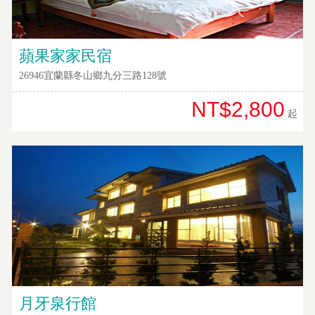
蘋果家家民宿
26946宜蘭縣冬山鄉九分三路128號
NT$2,800
起
月牙泉行館