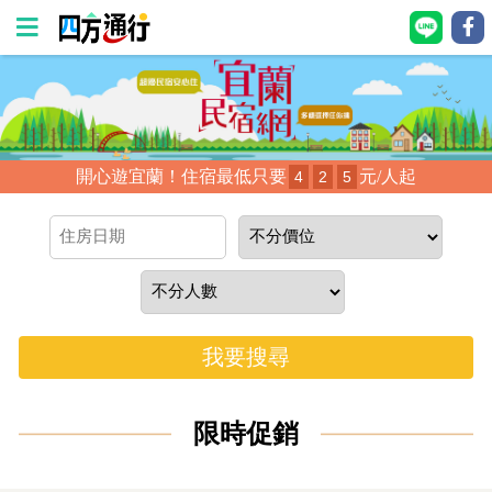
四
方
通
開心遊宜蘭！住宿最低只要
元/人起
4
2
5
行
訂
房
台
灣
我要搜尋
訂
房
限時促銷
直