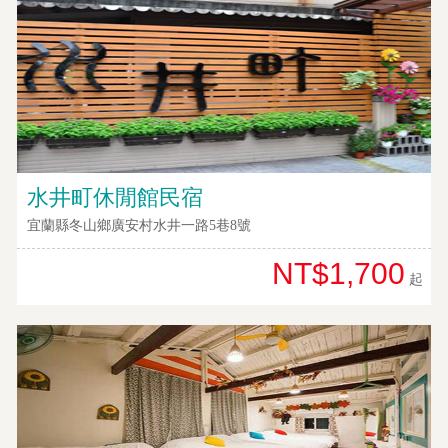
水井町休閒館民宿
宜蘭縣冬山鄉廣安村水井一路5巷8號
NT$1,700
起