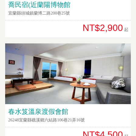
喬民宿(近蘭陽博物館
宜蘭縣頭城鎮蘭博二路200巷25號
NT$2,900
起
春水笈溫泉渡假會館
26248宜蘭縣礁溪鄉六結路106巷21弄16號
NT$4,500