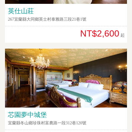
英仕山莊
267宜蘭縣大同鄉英士村泰雅路三段21巷1號
NT$2,600
起
芯園夢中城堡
宜蘭縣冬山鄉珍珠村富農路一段312巷120號