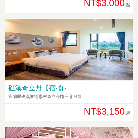
NT$3,000
起
網
紅
帶
你
玩
玩
樂
地
礁溪奇立丹【宿‧食‧
圖
宜蘭縣礁溪鄉德陽村奇立丹路三巷74號
顧
客
NT$3,150
起
服
務