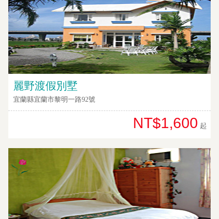
麗野渡假別墅
宜蘭縣宜蘭市黎明一路92號
NT$1,600
起