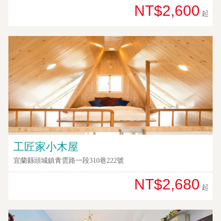
劃
NT$2,600
起
商
品
宣
傳
工匠家小木屋
宜蘭縣頭城鎮青雲路一段310巷222號
NT$2,680
起