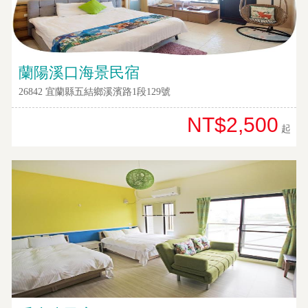
蘭陽溪口海景民宿
26842 宜蘭縣五結鄉溪濱路1段129號
NT$2,500
起