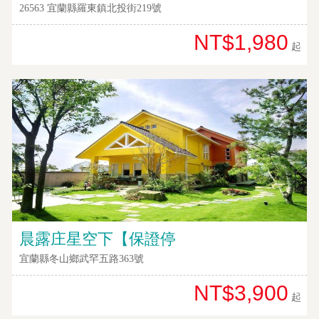
26563 宜蘭縣羅東鎮北投街219號
NT$1,980
起
晨露庄星空下【保證停
宜蘭縣冬山鄉武罕五路363號
NT$3,900
起