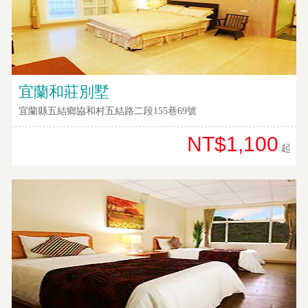
宜蘭和莊別墅
宜蘭縣五結鄉協和村五結路二段155巷69號
NT$1,100
起