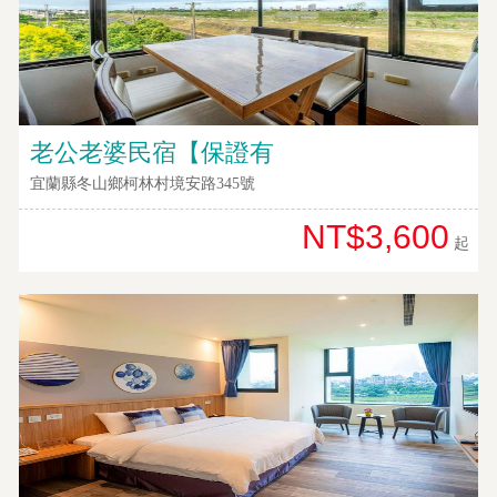
訂
房
Q&A
老公老婆民宿【保證有
國
宜蘭縣冬山鄉柯林村境安路345號
旅
卡
NT$3,600
起
訂
房
請
款
收
據
合
作