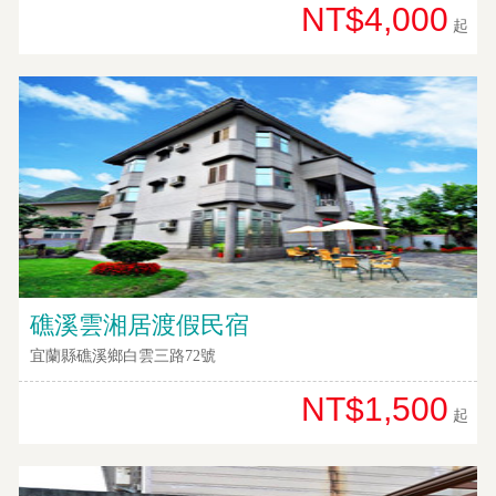
NT$4,000
起
礁溪雲湘居渡假民宿
宜蘭縣礁溪鄉白雲三路72號
NT$1,500
起