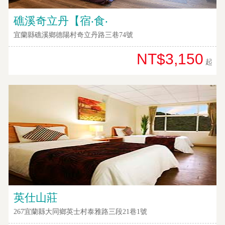
提
案
礁溪奇立丹【宿‧食‧
宜蘭縣礁溪鄉德陽村奇立丹路三巷74號
飯
NT$3,150
起
店
合
作
廠
商
合
作
旅
英仕山莊
伴
267宜蘭縣大同鄉英士村泰雅路三段21巷1號
計