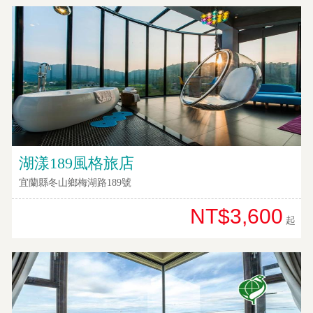
客
服
聯
絡
單
Line
線
上
湖漾189風格旅店
客
宜蘭縣冬山鄉梅湖路189號
服
NT$3,600
起
紅
利
查
詢